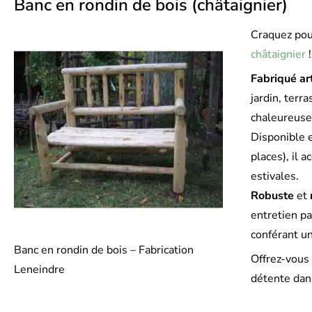
Banc en rondin de bois (châtaignier)
Craquez pou
châtaignier
!
Fabriqué ar
jardin, terr
chaleureuse 
Disponible 
places), il 
estivales.
Robuste
et
entretien pa
conférant u
Banc en rondin de bois – Fabrication
Offrez-vous
Leneindre
détente dans