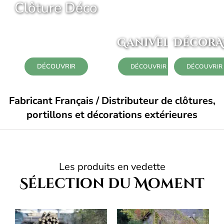
Clôture Déco
Cloture
JoiNtive
GaniVelle
DécorA
DÉCOUVRIR
DÉCOUVRIR
DÉCOUVRIR
Fabricant Français / Distributeur de clôtures,
portillons et décorations extérieures
Les produits en vedette
Sélection du Moment