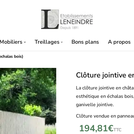
Mobiliers
Treillages
Bons plans
A propos
echalas bois)
Clôture jointive e
La clôture jointive en châta
esthétique en échalas bois
ganivelle jointive.
Clôture vendue en panneau
194,81
€
TTC