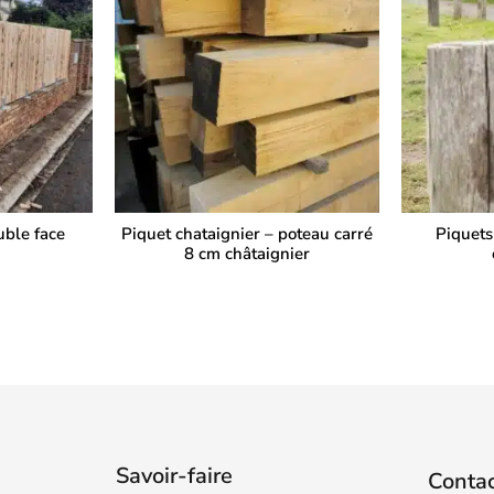
uble face
Piquet chataignier – poteau carré
Piquets
8 cm châtaignier
Savoir-faire
Conta