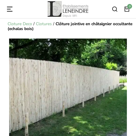
Cloture Deco
/
Clotures
/
Clôture jointive en châtaignier occultante
(echalas bois)