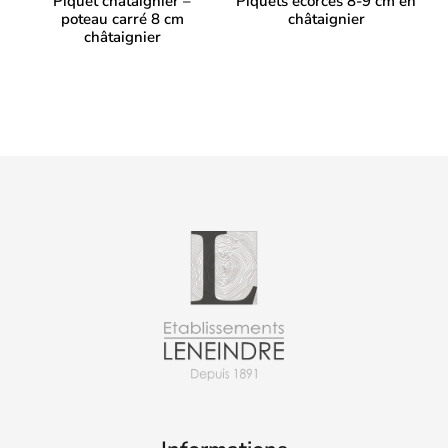
Piquet chataignier –
Piquets écorcés 8-9 cm en
poteau carré 8 cm
châtaignier
châtaignier