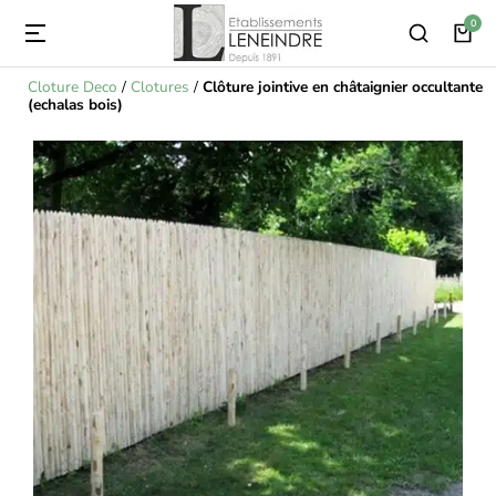
Cloture Deco
/
Clotures
/
Clôture jointive en châtaignier occultante
(echalas bois)