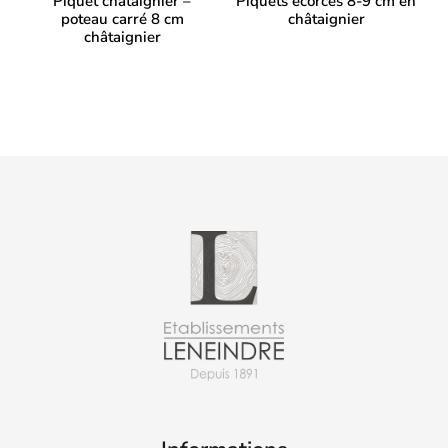
Piquet chataignier –
Piquets écorcés 8-9 cm en
poteau carré 8 cm
châtaignier
châtaignier