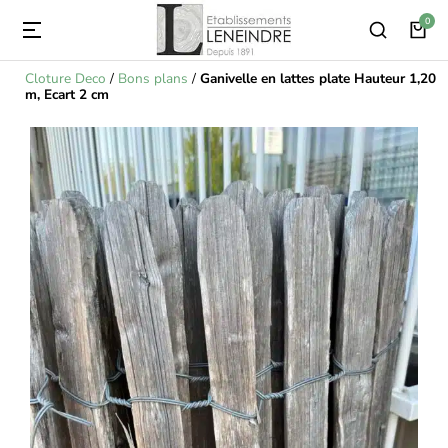
Cloture Deco
/
Bons plans
/
Ganivelle en lattes plate Hauteur 1,20
m, Ecart 2 cm