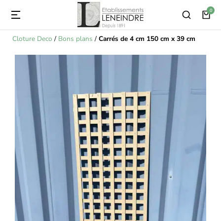
Cloture Deco
/
Bons plans
/
Carrés de 4 cm 150 cm x 39 cm