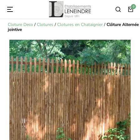
Cloture Deco
/
Clotures
/
Clotures en Chataignier
/
Clôture Alternée
jointive