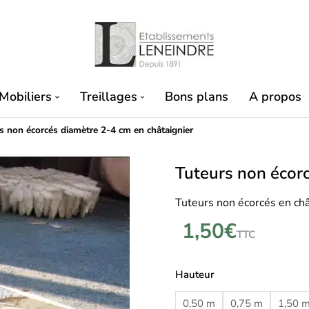
Mobiliers
Treillages
Bons plans
A propos
s non écorcés diamètre 2-4 cm en châtaignier
Tuteurs non écorc
Tuteurs non écorcés en châ
1,50
€
TTC
Hauteur
0,50 m
0,75 m
1,50 