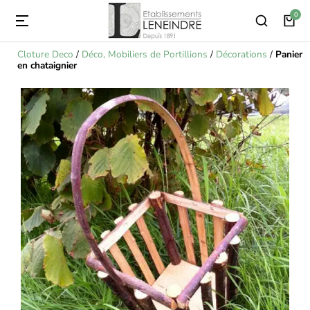
Cloture Deco
/
Déco, Mobiliers de Portillions
/
Décorations
/
Panier
en chataignier