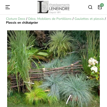
Cloture Deco
/
Déco, Mobiliers de Portillions
/
Gaulettes et plessis
/
Plessis en châtaignier