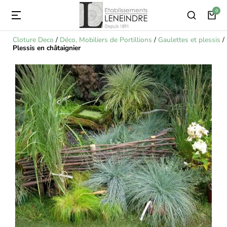
Cloture Deco
/
Déco, Mobiliers de Portillions
/
Gaulettes et plessis
/
Plessis en châtaignier