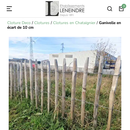
Cloture Deco
/
Clotures
/
Clotures en Chataignier
/
Ganivelle en
écart de 10 cm