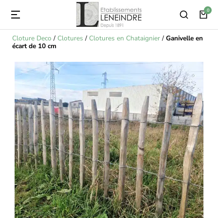
Cloture Deco
/
Clotures
/
Clotures en Chataignier
/
Ganivelle en
écart de 10 cm