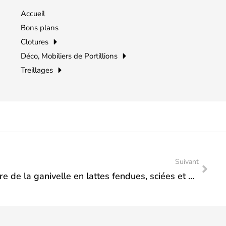
Accueil
Bons plans
Clotures
Déco, Mobiliers de Portillions
Treillages
Suivant
Quelle est la différence entre de la ganivelle en lattes fendues, sciées et quart de rond?