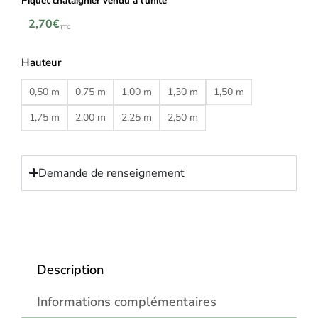
Piquet chataignier vendu à l’unité
2,70
€
TTC
Hauteur
0,50 m
0,75 m
1,00 m
1,30 m
1,50 m
1,75 m
2,00 m
2,25 m
2,50 m
Demande de renseignement
Description
Informations complémentaires