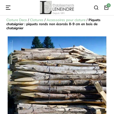
Cloture Deco
/
Clotures
/
Accessoires pour cloture
/
Piquets
chataignier : piquets ronds non écorcés 8-9 cm en bois de
chataignier