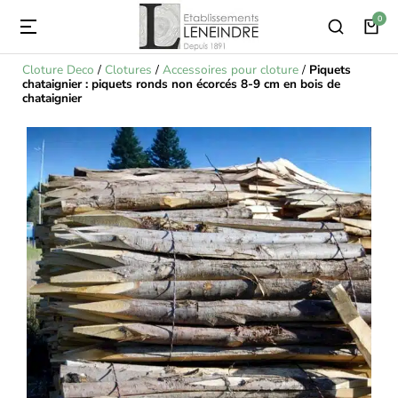
Cloture Deco
/
Clotures
/
Accessoires pour cloture
/
Piquets
chataignier : piquets ronds non écorcés 8-9 cm en bois de
chataignier