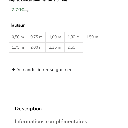
Piquet chataignier vendu à l’unité
2,70
€
TTC
Hauteur
0,50 m
0,75 m
1,00 m
1,30 m
1,50 m
1,75 m
2,00 m
2,25 m
2,50 m
Demande de renseignement
Description
Informations complémentaires