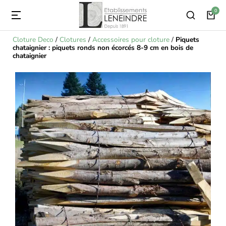
Cloture Deco
/
Clotures
/
Accessoires pour cloture
/
Piquets
chataignier : piquets ronds non écorcés 8-9 cm en bois de
chataignier