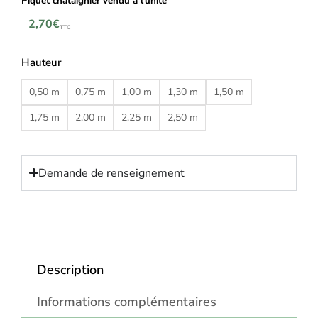
Piquet chataignier vendu à l’unité
2,70
€
TTC
Hauteur
0,50 m
0,75 m
1,00 m
1,30 m
1,50 m
1,75 m
2,00 m
2,25 m
2,50 m
Demande de renseignement
Description
Informations complémentaires