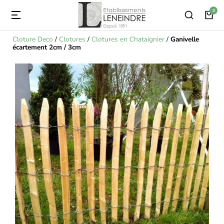
Cloture Deco
/
Clotures
/
Clotures en Chataignier
/
Ganivelle
écartement 2cm / 3cm