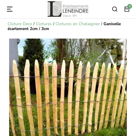
Cloture Deco
/
Clotures
/
Clotures en Chataignier
/
Ganivelle
écartement 2cm / 3cm