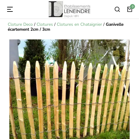
Cloture Deco
/
Clotures
/
Clotures en Chataignier
/
Ganivelle
écartement 2cm / 3cm