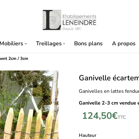
Mobiliers
Treillages
Bons plans
A propos
ment 2cm / 3cm
Ganivelle écarte
Ganivelles en lattes fendu
Ganivelle 2-3 cm v
endue 
124,50
€
TTC
Hauteur