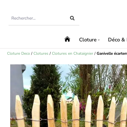
Cloture
Déco & 
Cloture Deco
/
Clotures
/
Clotures en Chataignier
/
Ganivelle écarte