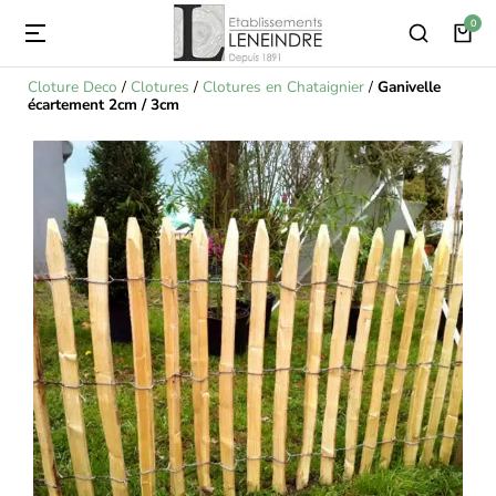
Cloture Deco
/
Clotures
/
Clotures en Chataignier
/
Ganivelle
écartement 2cm / 3cm